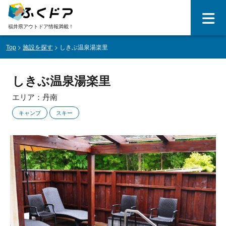
福井県アウトドア情報満載！
Top
>
施設を探す
> しきぶ温泉湯楽里
しきぶ温泉湯楽里
エリア：丹南
キャンプ
スキー