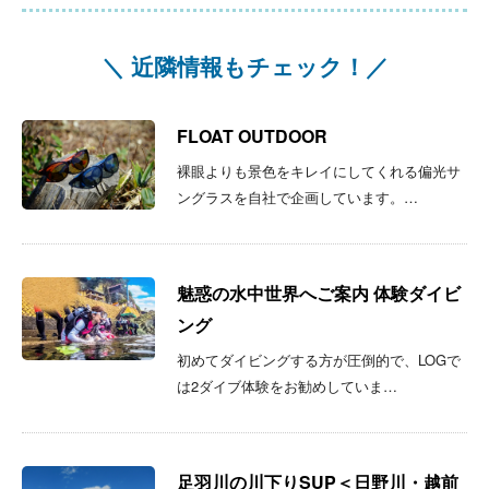
＼ 近隣情報もチェック！／
FLOAT OUTDOOR
裸眼よりも景色をキレイにしてくれる偏光サ
ングラスを自社で企画しています。…
魅惑の水中世界へご案内 体験ダイビ
ング
初めてダイビングする方が圧倒的で、LOGで
は2ダイブ体験をお勧めしていま…
足羽川の川下りSUP＜日野川・越前