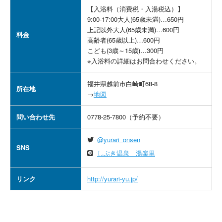
【入浴料（消費税・入湯税込）】
9:00-17:00大人(65歳未満)…650円
上記以外大人(65歳未満)…600円
料金
高齢者(65歳以上)…600円
こども(3歳～15歳)…300円
※入浴料の詳細はお問合わせください。
福井県越前市白崎町68-8
所在地
→
地図
問い合わせ先
0778-25-7800（予約不要）
@yurari_onsen
SNS
しぶき温泉 湯楽里
リンク
http://yurari-yu.jp/